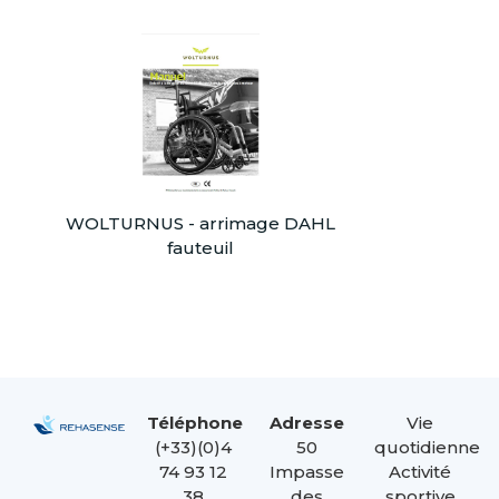
WOLTURNUS - arrimage DAHL
fauteuil
Téléphone
Adresse
Vie
(+33)(0)4
50
quotidienne
74 93 12
Impasse
Activité
38
des
sportive