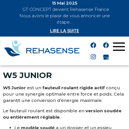
15 Mai 2025
GT CONCEPT devient Rehasense France
BREAKING
Nous avons le plaisir de vous annoncer une
NEWS
étape...
LIRE LA SUITE
W5 JUNIOR
W5 Junior
est un
fauteuil roulant rigide actif
conçu
pour une synergie optimale entre force et poids. Cela
garantit une conversion d’énergie maximale.
Le fauteuil roulant est disponible en
version soudée
ou entièrement réglable
.
Le
modèle soudé
a un dossier et un essieu