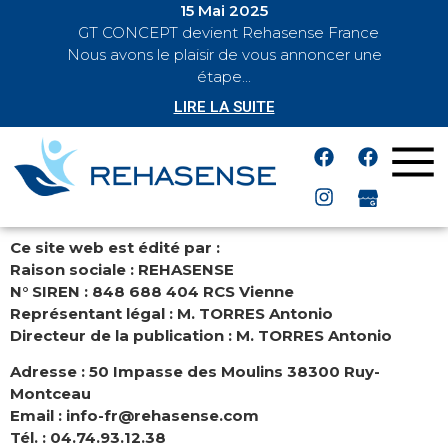
15 Mai 2025
GT CONCEPT devient Rehasense France
BREAKING
Nous avons le plaisir de vous annoncer une
NEWS
étape...
LIRE LA SUITE
Ce site web est édité par :
Raison sociale : REHASENSE
N° SIREN : 848 688 404 RCS Vienne
Représentant légal : M. TORRES Antonio
Directeur de la publication : M. TORRES Antonio
Adresse : 50 Impasse des Moulins 38300 Ruy-
Montceau
Email : info-fr@rehasense.com
Tél. : 04.74.93.12.38