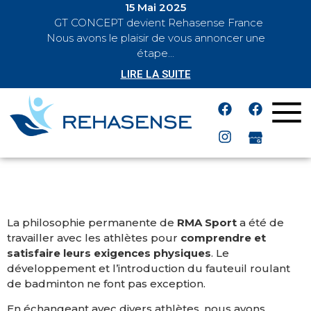
15 Mai 2025
GT CONCEPT devient Rehasense France
BREAKING
Nous avons le plaisir de vous annoncer une
NEWS
étape...
LIRE LA SUITE
La philosophie permanente de
RMA Sport
a été de
travailler avec les athlètes pour
comprendre et
satisfaire leurs exigences physiques
. Le
développement et l’introduction du fauteuil roulant
de badminton ne font pas exception.
En échangeant avec divers athlètes, nous avons